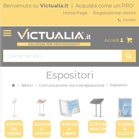
Benvenuto su
Victualia.it
| Acquista come un PRO
Home Page
Registrazione cliente
Contatti
Accedi
Espositori
Espositori
Settori
Comunicazione visiva ed esposizione
ESPOSITORI
ESPOSITORI
ESPOSITORI
ESPOSITORI
CORNICI
DA
A
A
MULTIMEDIALI
A
TERRA
LEGGIO
LIBRO
SCATTO