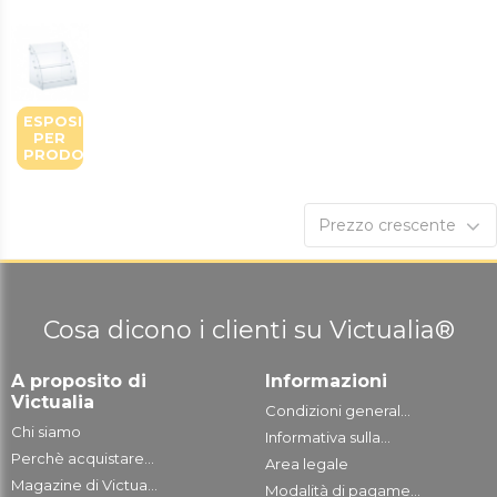
ESPOSITORI
PER
PRODOTTI
Prezzo crescente
Cosa dicono i clienti su Victualia®
A proposito di
Informazioni
Victualia
Condizioni general...
Chi siamo
Informativa sulla...
Perchè acquistare...
Area legale
Magazine di Victua...
Modalità di pagame...