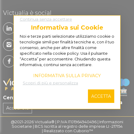
Victualia è social
Continua senza accettare
Informativa sui Cookie
Noi e terze parti selezionate utilizziamo cookie o
tecnologie simili per finalità tecniche e, con il tuo
consenso, anche per altre finalità come
specificato nella cookie policy. Usa il pulsante
“Accetta” per acconsentire. Chiudendo questa
informativa, continui senza accettare.
INFORMATIVA SULLA PRIVACY
Scopri di più e personalizza
ACCETTA
Centro di Supporto
Pagare in sicurezza
Accedi Ora
@2021-2026 Victualia® | P.IVA IT01964940496 | Informazioni
Societarie | BCS Iscritta al registro delle imprese LI -217154
|
Realizzato con Cuborio™