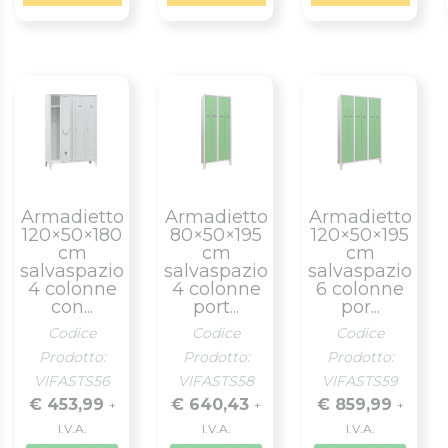
Armadietto
Armadietto
Armadietto
120×50×180
80×50×195
120×50×195
cm
cm
cm
salvaspazio
salvaspazio
salvaspazio
4 colonne
4 colonne
6 colonne
con...
port...
por...
Codice
Codice
Codice
Prodotto:
Prodotto:
Prodotto:
VIFASTS56
VIFASTS58
VIFASTS59
€ 453,99
€ 640,43
€ 859,99
+
+
+
I.V.A.
I.V.A.
I.V.A.