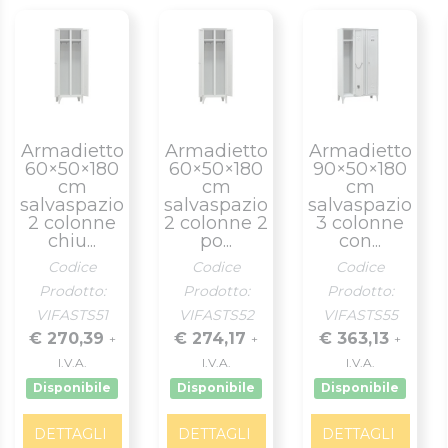
Armadietto
Armadietto
Armadietto
60×50×180
60×50×180
90×50×180
cm
cm
cm
salvaspazio
salvaspazio
salvaspazio
2 colonne
2 colonne 2
3 colonne
chiu...
po...
con...
Codice
Codice
Codice
Prodotto:
Prodotto:
Prodotto:
VIFASTS51
VIFASTS52
VIFASTS55
€ 270,39
€ 274,17
€ 363,13
+
+
+
I.V.A.
I.V.A.
I.V.A.
Disponibile
Disponibile
Disponibile
DETTAGLI
DETTAGLI
DETTAGLI