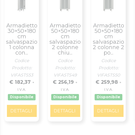
Armadietto
Armadietto
Armadietto
30×50×180
50×50×180
50×50×180
cm
cm
cm
salvaspazio
salvaspazio
salvaspazio
1 colonna
2 colonne
2 colonne 2
con...
chiu...
po...
Codice
Codice
Codice
Prodotto:
Prodotto:
Prodotto:
VIFASTS53
VIFASTS49
VIFASTS50
€ 182,37
€ 256,19
€ 259,98
+
+
+
I.V.A.
I.V.A.
I.V.A.
Disponibile
Disponibile
Disponibile
DETTAGLI
DETTAGLI
DETTAGLI