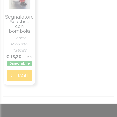
Segnalatore
Acustico
con
bombola
Codice
Prodotto:
TS6083
€ 15,20
+ I.V.A.
Disponibile
DETTAGLI