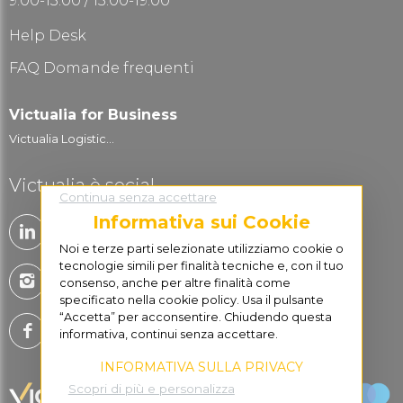
9:00-13.00 / 15:00-19:00
Help Desk
FAQ Domande frequenti
Victualia for Business
Victualia Logistic...
Victualia è social
Continua senza accettare
Informativa sui Cookie
Noi e terze parti selezionate utilizziamo cookie o
tecnologie simili per finalità tecniche e, con il tuo
consenso, anche per altre finalità come
specificato nella cookie policy. Usa il pulsante
“Accetta” per acconsentire. Chiudendo questa
informativa, continui senza accettare.
INFORMATIVA SULLA PRIVACY
Scopri di più e personalizza