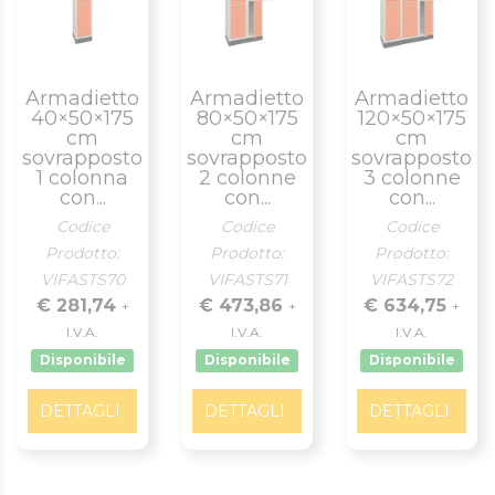
Armadietto
Armadietto
Armadietto
40×50×175
80×50×175
120×50×175
cm
cm
cm
sovrapposto
sovrapposto
sovrapposto
1 colonna
2 colonne
3 colonne
con...
con...
con...
Codice
Codice
Codice
Prodotto:
Prodotto:
Prodotto:
VIFASTS70
VIFASTS71
VIFASTS72
€ 281,74
€ 473,86
€ 634,75
+
+
+
I.V.A.
I.V.A.
I.V.A.
Disponibile
Disponibile
Disponibile
DETTAGLI
DETTAGLI
DETTAGLI