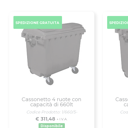
SPEDIZIONE GRATUITA
SPEDIZIO
Cassonetto 4 ruote con
Cass
capacità di 660lt
c
Codice Prodotto: 1/660/5-
Cod
€ 311,48
+ I.V.A.
Disponibile