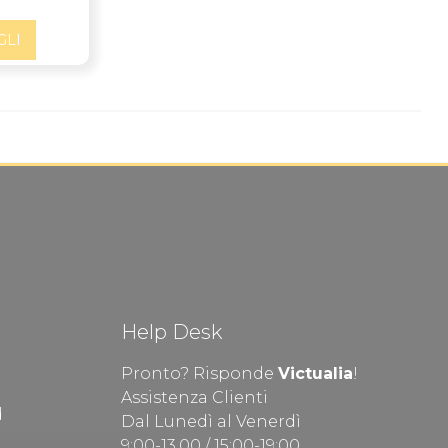
GLI
Help Desk
Pronto? Risponde
Victualia
!
Assistenza Clienti
d
Dal Lunedì al Venerdì
9:00-13.00 / 15:00-19:00