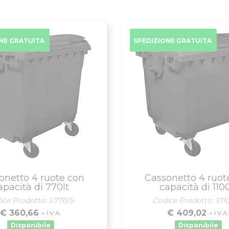
NE GRATUITA
SPEDIZIONE GRATUITA
onetto 4 ruote con
Cassonetto 4 ruot
apacità di 770lt
capacità di 1100
ice Prodotto: 1/770/5-
Codice Prodotto: 1/11
€ 360,66
€ 409,02
+ I.V.A.
+ I.V.A
Disponibile
Disponibile