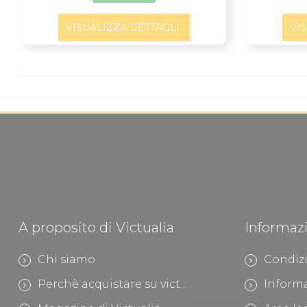
VISUALIZZA DETTAGLI
VI
A proposito di Victualia
Informaz
Chi siamo
Condizi
Perchè acquistare su vict...
Informa