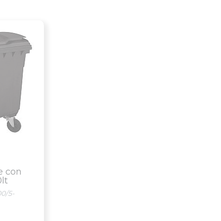
e con
lt
00/5-
.