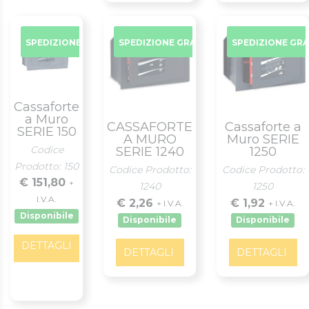
SPEDIZIONE GRATUITA
SPEDIZIONE GRATUITA
SPEDIZIONE GR
Cassaforte
a Muro
CASSAFORTE
Cassaforte a
SERIE 150
A MURO
Muro SERIE
Codice
SERIE 1240
1250
Prodotto: 150
Codice Prodotto:
Codice Prodotto:
€ 151,80
+
1240
1250
I.V.A.
€ 2,26
€ 1,92
+ I.V.A.
+ I.V.A.
Disponibile
Disponibile
Disponibile
DETTAGLI
DETTAGLI
DETTAGLI