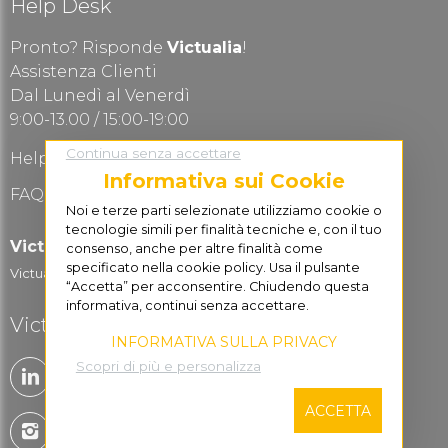
Help Desk
Pronto? Risponde
Victualia
!
Assistenza Clienti
Dal Lunedì al Venerdì
9:00-13.00 / 15:00-19:00
Continua senza accettare
Help Desk
Informativa sui Cookie
FAQ Domande frequenti
Noi e terze parti selezionate utilizziamo cookie o
tecnologie simili per finalità tecniche e, con il tuo
Victualia for Business
consenso, anche per altre finalità come
specificato nella cookie policy. Usa il pulsante
Victualia Logistic...
“Accetta” per acconsentire. Chiudendo questa
informativa, continui senza accettare.
Victualia è social
INFORMATIVA SULLA PRIVACY
Scopri di più e personalizza
ACCETTA