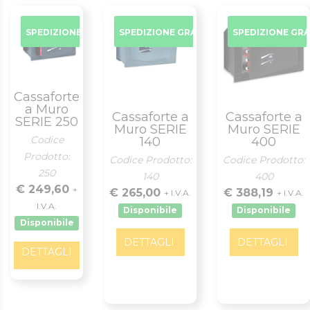
SPEDIZIONE GRATUITA
SPEDIZIONE GRATUITA
SPEDIZIONE GR
Cassaforte
a Muro
Cassaforte a
Cassaforte a
SERIE 250
Muro SERIE
Muro SERIE
Codice
140
400
Prodotto:
Codice Prodotto:
Codice Prodotto:
250
140
400
€ 249,60
+
€ 265,00
€ 388,19
+ I.V.A.
+ I.V.A.
I.V.A.
Disponibile
Disponibile
Disponibile
DETTAGLI
DETTAGLI
DETTAGLI