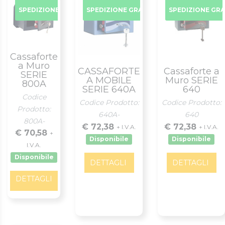
SPEDIZIONE GRATUITA
SPEDIZIONE GRATUITA
SPEDIZIONE GR
Cassaforte
a Muro
CASSAFORTE
Cassaforte a
SERIE
A MOBILE
Muro SERIE
800A
SERIE 640A
640
Codice
Codice Prodotto:
Codice Prodotto:
Prodotto:
640A-
640
800A-
€ 72,38
€ 72,38
+ I.V.A.
+ I.V.A.
€ 70,58
+
Disponibile
Disponibile
I.V.A.
Disponibile
DETTAGLI
DETTAGLI
DETTAGLI