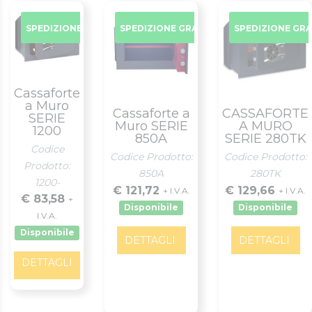
SPEDIZIONE GRATUITA
SPEDIZIONE GRATUITA
SPEDIZIONE GR
Cassaforte
a Muro
Cassaforte a
CASSAFORTE
SERIE
Muro SERIE
A MURO
1200
850A
SERIE 280TK
Codice
Codice Prodotto:
Codice Prodotto:
Prodotto:
850A
280TK
1200-
€ 121,72
€ 129,66
+ I.V.A.
+ I.V.A.
€ 83,58
+
Disponibile
Disponibile
I.V.A.
Disponibile
DETTAGLI
DETTAGLI
DETTAGLI