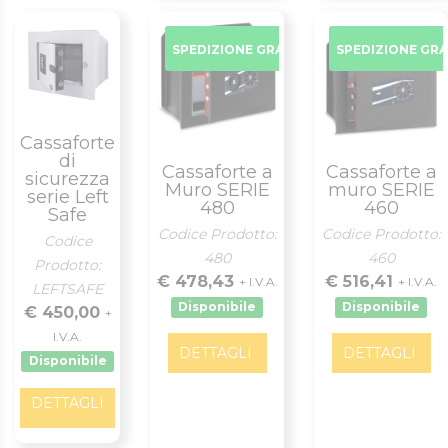
SPEDIZIONE GRATUITA
SPEDIZIONE GR
Cassaforte
di
Cassaforte a
Cassaforte a
sicurezza
Muro SERIE
muro SERIE
serie Left
480
460
Safe
Codice Prodotto:
Codice Prodotto:
Codice
480
460
Prodotto:
€ 478,43
€ 516,41
+ I.V.A.
+ I.V.A.
LEFTSAFE
Disponibile
Disponibile
€ 450,00
+
I.V.A.
DETTAGLI
DETTAGLI
Disponibile
DETTAGLI