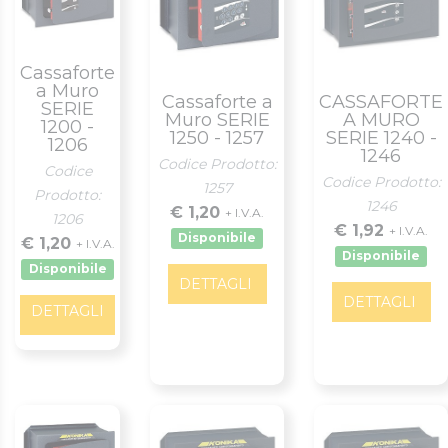
Cassaforte
a Muro
Cassaforte a
CASSAFORTE
SERIE
Muro SERIE
A MURO
1200 -
1250 - 1257
SERIE 1240 -
1206
1246
Codice Prodotto:
Codice
Codice Prodotto:
1257
Prodotto:
1246
€ 1,20
+ I.V.A.
1206
€ 1,92
+ I.V.A.
Disponibile
€ 1,20
+ I.V.A.
Disponibile
Disponibile
DETTAGLI
DETTAGLI
DETTAGLI