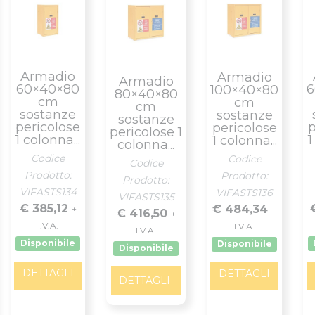
Armadio
Armadio
Armadio
60×40×80
6
100×40×80
80×40×80
cm
cm
cm
sostanze
sostanze
sostanze
pericolose
p
pericolose
pericolose 1
1 colonna...
1
1 colonna...
colonna...
Codice
Codice
Codice
Prodotto:
Prodotto:
Prodotto:
VIFASTS134
VIFASTS136
VIFASTS135
€ 385,12
€ 484,34
+
+
€ 416,50
+
I.V.A.
I.V.A.
I.V.A.
Disponibile
Disponibile
Disponibile
DETTAGLI
DETTAGLI
DETTAGLI