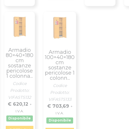
Armadio
Armadio
80×40×180
100×40×180
cm
cm
sostanze
sostanze
pericolose
pericolose 1
1 colonna...
colonn...
Codice
Codice
Prodotto:
Prodotto:
VIFASTS132
VIFASTS133
€ 620,12
+
€ 703,69
+
I.V.A.
I.V.A.
Disponibile
Disponibile