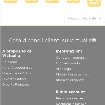
ISPEZION
Prezzo crescente
Cosa dicono i clienti su Victualia®
A proposito di
Informazioni
Victualia
Condizioni general...
Chi siamo
Informativa sulla...
Perchè acquistare...
Area legale
Magazine di Victua...
Modalità di pagame...
Diventa Partner
Modalità di spediz...
Diventa Fornitore
Il mio account
Registrazione clie...
Recupera la passwo...