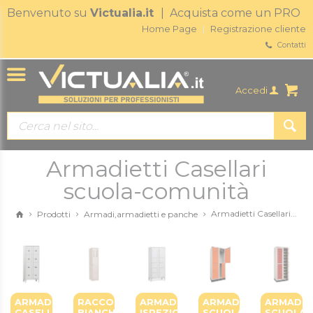
Benvenuto su
Victualia.it
| Acquista come un PRO
Home Page
Registrazione cliente
Contatti
Accedi
Armadietti Casellari
scuola-comunità
Armadietti Casellari...
Prodotti
Armadi,armadietti e panche
ARMADIETTI
RACCOGLI
ARMADIETTI
ARMADIO
ARMADI
CASELLARI
BIANCHERIA
ISPEZIONABILI
SCUOLA
SCUOLA