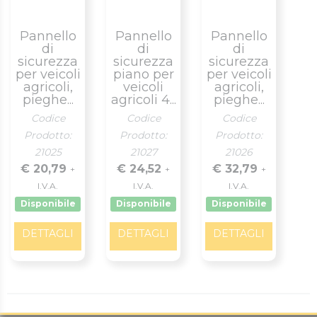
Pannello
Pannello
Pannello
di
di
di
sicurezza
sicurezza
sicurezza
per veicoli
piano per
per veicoli
agricoli,
veicoli
agricoli,
pieghe...
agricoli 4...
pieghe...
Codice
Codice
Codice
Prodotto:
Prodotto:
Prodotto:
21025
21027
21026
€ 20,79
€ 24,52
€ 32,79
+
+
+
I.V.A.
I.V.A.
I.V.A.
Disponibile
Disponibile
Disponibile
DETTAGLI
DETTAGLI
DETTAGLI