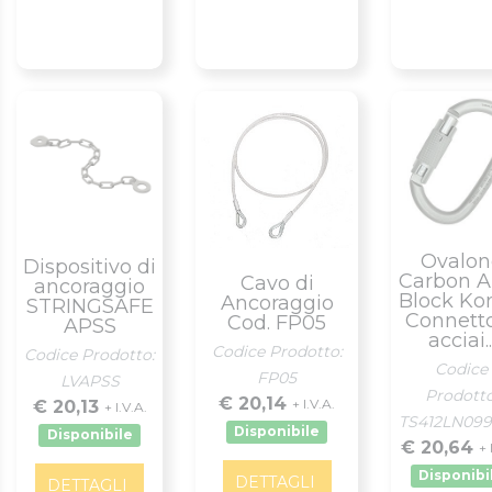
Ovalon
Dispositivo di
Carbon A
Cavo di
ancoraggio
Block Ko
Ancoraggio
STRINGSAFE
Connett
Cod. FP05
APSS
acciai..
Codice Prodotto:
Codice Prodotto:
Codice
FP05
LVAPSS
Prodotto
€ 20,14
+ I.V.A.
€ 20,13
+ I.V.A.
TS412LN09
Disponibile
Disponibile
€ 20,64
+ 
Disponibi
DETTAGLI
DETTAGLI