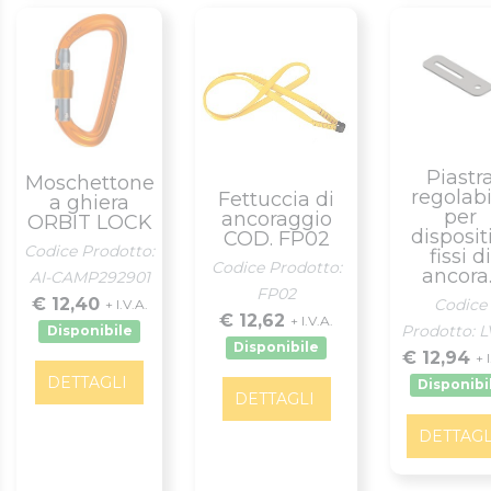
Piastr
Moschettone
regolabi
Fettuccia di
a ghiera
per
ancoraggio
ORBIT LOCK
disposit
COD. FP02
Codice Prodotto:
fissi di
Codice Prodotto:
ancora..
AI-CAMP292901
FP02
€ 12,40
Codice
+ I.V.A.
€ 12,62
+ I.V.A.
Prodotto: 
Disponibile
Disponibile
€ 12,94
+ 
DETTAGLI
Disponibi
DETTAGLI
DETTAGL