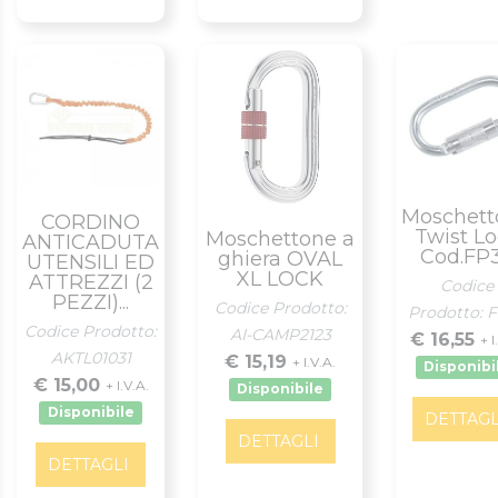
Moschett
CORDINO
Twist L
Moschettone a
ANTICADUTA
Cod.FP
ghiera OVAL
UTENSILI ED
XL LOCK
ATTREZZI (2
Codice
PEZZI)...
Codice Prodotto:
Prodotto: 
Codice Prodotto:
AI-CAMP2123
€ 16,55
+ I
AKTL01031
€ 15,19
+ I.V.A.
Disponibi
€ 15,00
+ I.V.A.
Disponibile
Disponibile
DETTAGL
DETTAGLI
DETTAGLI