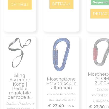
Disponibi
DETTAGLI
DETTAGLI
DETTAGL
Moschett
Sling
ATOM
Moschettone
Ascender
2LOC
HMS trilock in
Kong |
alluminio
Pedale
Codice
regolabile
Codice Prodotto:
Prodotto: 
per rope a...
AI-CAMP118403
CAMP29
Codice Prodotto:
€ 23,40
+ I.V.A.
€ 23,80
+ 