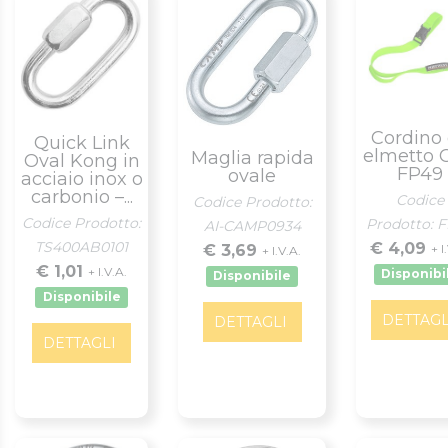
Cordino
Quick Link
elmetto 
Maglia rapida
Oval Kong in
FP49
ovale
acciaio inox o
carbonio –...
Codice
Codice Prodotto:
Codice Prodotto:
Prodotto: 
AI-CAMP0934
TS400AB0101
€ 4,09
€ 3,69
+ I
+ I.V.A.
€ 1,01
+ I.V.A.
Disponibi
Disponibile
Disponibile
DETTAGL
DETTAGLI
DETTAGLI