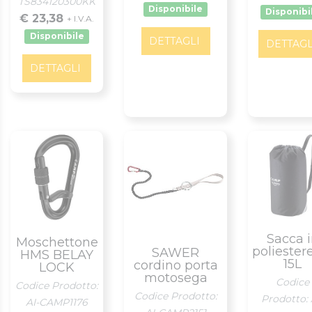
TS834120300KK
Disponibile
Disponibi
€ 23,38
+ I.V.A.
Disponibile
DETTAGLI
DETTAGL
DETTAGLI
Sacca 
Moschettone
poliester
SAWER
HMS BELAY
15L
cordino porta
LOCK
motosega
Codice
Codice Prodotto:
Codice Prodotto:
Prodotto: 
AI-CAMP1176