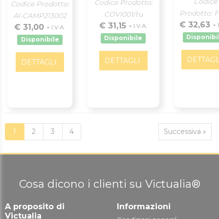
Codice
Codice Prodotto:
Codice Prodotto:
Prodotto: 
COVI001/tu
AI-CAMP213002
€ 32,63
€ 31,15
+ 
+ I.V.A.
€ 31,00
+ I.V.A.
Disponibi
Disponibile
Disponibile
DETTAGL
DETTAGLI
DETTAGLI
1
2
3
4
Successiva »
Cosa dicono i clienti su Victualia®
A proposito di
Informazioni
Victualia