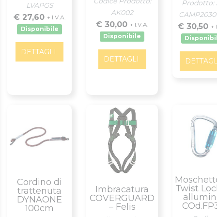
Codice Prodotto:
Prodotto: 
LVAPGS
AK002
CAMP2030
€ 27,60
+ I.V.A.
€ 30,00
+ I.V.A.
€ 30,50
+ 
Disponibile
Disponibile
Disponibi
DETTAGLI
DETTAGLI
DETTAGL
Moschett
Cordino di
Twist Loc
Imbracatura
trattenuta
allumin
COVERGUARD
DYNAONE
COd.FP
– Felis
100cm