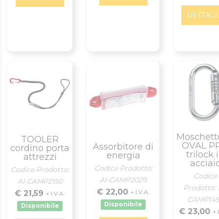
DETTAGL
Moschett
TOOLER
OVAL P
Assorbitore di
cordino porta
trilock 
energia
attrezzi
acciai
Codice Prodotto:
Codice Prodotto:
Codice
AI-CAMP2029
AI-CAMP2150
Prodotto: 
€ 22,00
+ I.V.A.
€ 21,59
+ I.V.A.
CAMP145
Disponibile
Disponibile
€ 23,00
+ 