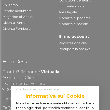
Condizioni general...
Chi siamo
Informativa sulla...
Perchè acquistare...
Area legale
Magazine di Victua...
Modalità di pagame...
Diventa Partner
Modalità di spediz...
Diventa Fornitore
Il mio account
Registrazione clie...
Recupera la passwo...
Help Desk
Pronto? Risponde
Victualia
!
Assistenza Clienti
Dal Lunedì al Venerdì
Continua senza accettare
9:00-13.00 / 15:00-19:00
Informativa sui Cookie
Help Desk
Noi e terze parti selezionate utilizziamo cookie o
FAQ Domande frequenti
tecnologie simili per finalità tecniche e, con il tuo