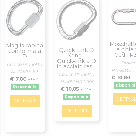
Moschett
Maglia rapida
a ghier
Quick Link D
con forma a
Cod.FP
Kong -
D
Quick‑link a D
Codice
Codice Prodotto:
in acciaio resi...
Prodotto: 
AI-CAMP0691
Codice Prodotto:
€ 10,80
+ 
€ 7,80
+ I.V.A.
TS409LB0101KK
Disponibi
Disponibile
€ 10,05
+ I.V.A.
Disponibile
DETTAGL
DETTAGLI
DETTAGLI