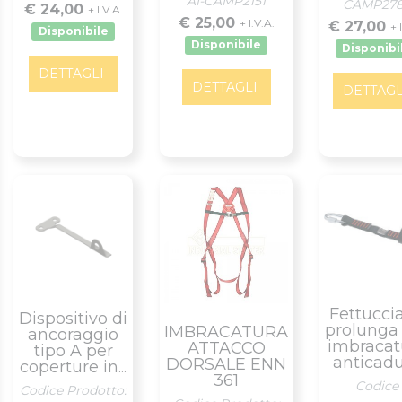
AI-CAMP2151
CAMP27
€ 24,00
+ I.V.A.
€ 25,00
+ I.V.A.
€ 27,00
+ 
Disponibile
Disponibile
Disponibi
DETTAGLI
DETTAGLI
DETTAGL
Fettuccia
Dispositivo di
prolunga
IMBRACATURA
ancoraggio
imbracat
ATTACCO
tipo A per
anticad
DORSALE ENN
coperture in...
361
Codice
Codice Prodotto: