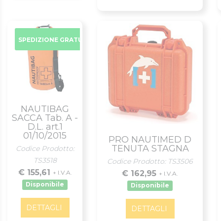
SPEDIZIONE GRATUITA
NAUTIBAG
SACCA Tab. A -
D.L. art.1
01/10/2015
PRO NAUTIMED D
TENUTA STAGNA
Codice Prodotto:
TS3518
Codice Prodotto: TS3506
€ 155,61
+ I.V.A.
€ 162,95
+ I.V.A.
Disponibile
Disponibile
DETTAGLI
DETTAGLI