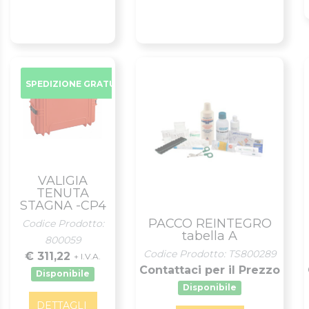
SPEDIZIONE GRATUITA
VALIGIA
TENUTA
STAGNA -CP4
PACCO REINTEGRO
Codice Prodotto:
tabella A
800059
Codice Prodotto: TS800289
€ 311,22
+ I.V.A.
Contattaci per il Prezzo
Disponibile
Disponibile
DETTAGLI