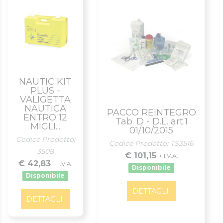
NAUTIC KIT
PLUS -
VALIGETTA
NAUTICA
PACCO REINTEGRO
ENTRO 12
Tab. D - D.L. art.1
MIGLI...
01/10/2015
Codice Prodotto:
Codice Prodotto: TS3516
3508
€ 101,15
+ I.V.A.
€ 42,83
+ I.V.A.
Disponibile
Disponibile
DETTAGLI
DETTAGLI