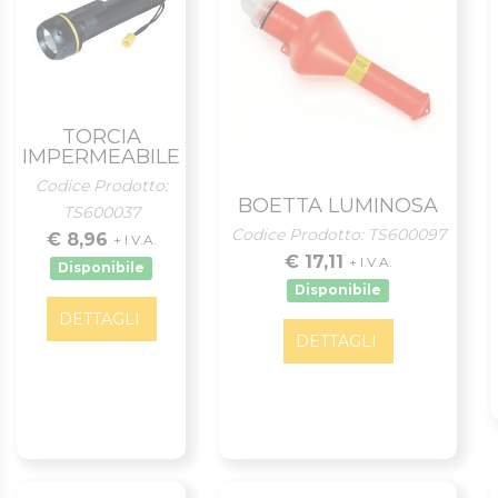
TORCIA
IMPERMEABILE
Codice Prodotto:
BOETTA LUMINOSA
TS600037
Codice Prodotto: TS600097
€ 8,96
+ I.V.A.
€ 17,11
+ I.V.A.
Disponibile
Disponibile
DETTAGLI
DETTAGLI