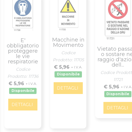
Macchine in
E'
Movimento
obbligatorio
Vietato pass
proteggere
Codice
o sostare n
le vie
raggio d'azi
Prodotto: 11705
respiratorie
dell...
€ 5,96
+ I.V.A.
Codice
Codice Prodott
Disponibile
Prodotto: 11736
11721
€ 5,96
+ I.V.A.
€ 5,96
+ I.V.A
DETTAGLI
Disponibile
Disponibile
DETTAGLI
DETTAGLI