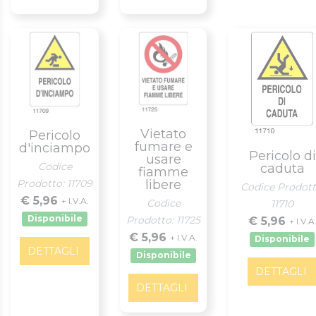
Vietato
Pericolo
fumare e
d'inciampo
Pericolo di
usare
Codice
caduta
fiamme
Prodotto: 11709
libere
Codice Prodott
€ 5,96
+ I.V.A.
Codice
11710
Disponibile
Prodotto: 11725
€ 5,96
+ I.V.A
€ 5,96
+ I.V.A.
Disponibile
DETTAGLI
Disponibile
DETTAGLI
DETTAGLI