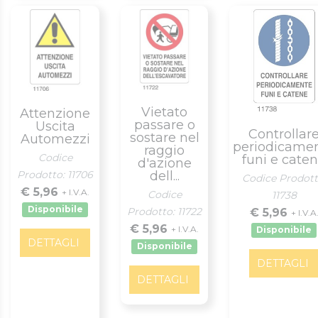
Vietato
Attenzione
passare o
Uscita
Controllar
sostare nel
Automezzi
periodicame
raggio
Codice
funi e cate
d'azione
Prodotto: 11706
dell...
Codice Prodott
€ 5,96
+ I.V.A.
Codice
11738
Disponibile
Prodotto: 11722
€ 5,96
+ I.V.A
€ 5,96
+ I.V.A.
Disponibile
DETTAGLI
Disponibile
DETTAGLI
DETTAGLI