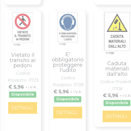
E'
Vietato il
obbligatorio
transito ai
Caduta
proteggere
pedoni
materiali
l'udito
Codice
dall'alto
Codice
Prodotto: 11723
Codice Prodott
Prodotto: 11739
€ 5,96
+ I.V.A.
11708
€ 5,96
+ I.V.A.
Disponibile
€ 5,96
+ I.V.A
Disponibile
Disponibile
DETTAGLI
DETTAGLI
DETTAGLI