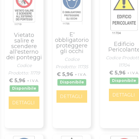
E'
Vietato
obbligatorio
salire e
Edificio
proteggere
scendere
Pericolant
gli occhi
all'esterno
dei ponteggi
Codice Prodott
Codice
11704
Codice
Prodotto: 11735
€ 5,96
Prodotto: 11719
+ I.V.A
€ 5,96
+ I.V.A.
€ 5,96
+ I.V.A.
Disponibile
Disponibile
Disponibile
DETTAGLI
DETTAGLI
DETTAGLI