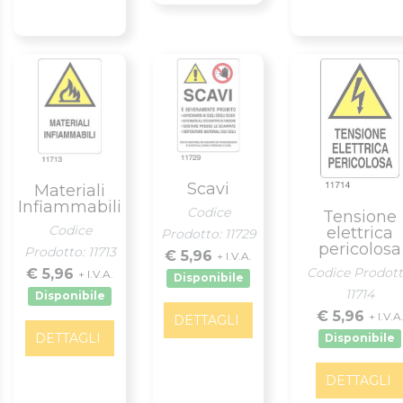
Scavi
Materiali
Infiammabili
Codice
Tensione
Codice
elettrica
Prodotto: 11729
pericolosa
Prodotto: 11713
€ 5,96
+ I.V.A.
Codice Prodott
€ 5,96
+ I.V.A.
Disponibile
11714
Disponibile
€ 5,96
+ I.V.A
DETTAGLI
DETTAGLI
Disponibile
DETTAGLI