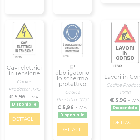
E'
Cavi elettrici
obbligatorio
in tensione
Lavori in Co
lo schermo
Codice
protettivo
Codice Prodott
Prodotto: 11715
Codice
11700
€ 5,96
+ I.V.A.
Prodotto: 11731
€ 5,96
+ I.V.A
Disponibile
€ 5,96
+ I.V.A.
Disponibile
Disponibile
DETTAGLI
DETTAGLI
DETTAGLI