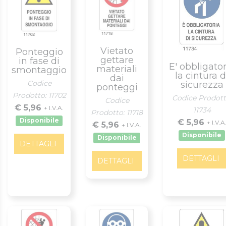
Vietato
Ponteggio
gettare
in fase di
E' obbligator
materiali
smontaggio
la cintura d
dai
Codice
sicurezza
ponteggi
Prodotto: 11702
Codice Prodott
Codice
€ 5,96
+ I.V.A.
11734
Prodotto: 11718
Disponibile
€ 5,96
+ I.V.A
€ 5,96
+ I.V.A.
Disponibile
Disponibile
DETTAGLI
DETTAGLI
DETTAGLI