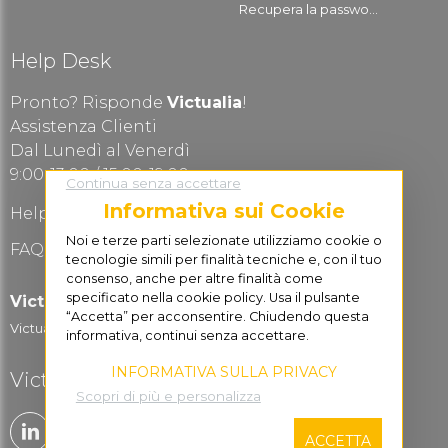
Recupera la passwo...
Help Desk
Pronto? Risponde
Victualia
!
Assistenza Clienti
Dal Lunedì al Venerdì
9:00-13.00 / 15:00-19:00
Continua senza accettare
Informativa sui Cookie
Help Desk
Noi e terze parti selezionate utilizziamo cookie o
FAQ Domande frequenti
tecnologie simili per finalità tecniche e, con il tuo
consenso, anche per altre finalità come
specificato nella cookie policy. Usa il pulsante
Victualia for Business
“Accetta” per acconsentire. Chiudendo questa
Victualia Logistic...
informativa, continui senza accettare.
INFORMATIVA SULLA PRIVACY
Victualia è social
Scopri di più e personalizza
ACCETTA