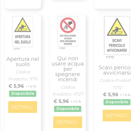
Qui non
Apertura nel
usare acqua
suolo
Scavi perico
per
Codice
avvicinarsi
spegnere
Prodotto: 11711
incendi
Codice Prodott
€ 5,96
+ I.V.A.
Codice
11712
Disponibile
Prodotto: 11727
€ 5,96
+ I.V.A
€ 5,96
+ I.V.A.
Disponibile
DETTAGLI
Disponibile
DETTAGLI
DETTAGLI