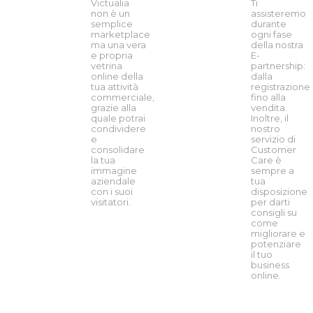
Victualia
Ti
non è un
assisteremo
semplice
durante
marketplace
ogni fase
ma una vera
della nostra
e propria
E-
vetrina
partnership:
online della
dalla
tua attività
registrazione
commerciale,
fino alla
grazie alla
vendita.
quale potrai
Inoltre, il
condividere
nostro
e
servizio di
consolidare
Customer
la tua
Care è
immagine
sempre a
aziendale
tua
con i suoi
disposizione
visitatori.
per darti
consigli su
come
migliorare e
potenziare
il tuo
business
online.