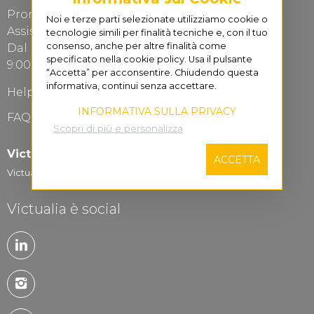
Pronto? Risponde
Victualia
!
Noi e terze parti selezionate utilizziamo cookie o
Assistenza Clienti
tecnologie simili per finalità tecniche e, con il tuo
consenso, anche per altre finalità come
Dal Lunedì al Venerdì
specificato nella cookie policy. Usa il pulsante
9:00-13.00 / 15:00-19:00
“Accetta” per acconsentire. Chiudendo questa
informativa, continui senza accettare.
Help Desk
INFORMATIVA SULLA PRIVACY
FAQ Domande frequenti
Scopri di più e personalizza
Victualia for Business
ACCETTA
Victualia Logistic...
Victualia è social