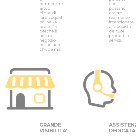
permettere
che
ai tuoi
possano
clienti di
essere
fare acquisti
realmente
online 24
intenzionate
ore su 24
all'acquisto
perché il
dei tuoi
nostro
prodotti o
negozio
servizi.
online non
chiude mai.
GRANDE
ASSISTEN
VISIBILITA'
DEDICATA