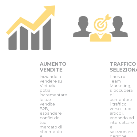
AUMENTO
TRAFFICO
VENDITE
SELEZION
Iniziando a
Il nostro
vendere su
Team
Victualia
Marketing,
potrai:
si occuperà
incrementare
di
le tue
aumentare
vendite
il traffico
B2B,
verso i tuoi
espandere i
articoli,
confini del
andando ad
tuo
intercettare
mercato di
e
riferimento
selezionare
e
persone