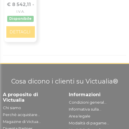
€ 8 542,11
+
I.V.A.
Disponibile
DETTAGLI
Cosa dicono i clienti su Victualia®
A proposito di
Informazioni
Victualia
Condizioni general...
Chi siamo
Informativa sulla...
Perchè acquistare...
Area legale
Magazine di Victua...
Modalità di pagame...
Diventa Partner