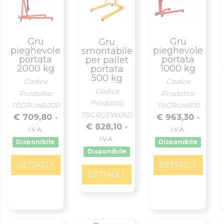
Gru
Gru
Gru
pieghevole
pieghevole
smontabile
portata
portata
per pallet
2000 kg
1000 kg
portata
500 kg
Codice
Codice
Codice
Prodotto:
Prodotto:
Prodotto:
TSGRUNB20P
TSGRUNB10
TSGRUEW05D
€ 709,80
€ 963,30
+
+
€ 828,10
+
I.V.A.
I.V.A.
I.V.A.
Disponibile
Disponibile
Disponibile
DETTAGLI
DETTAGLI
DETTAGLI