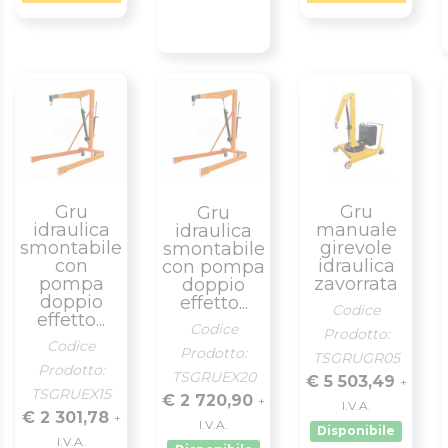
Gru
Gru
Gru
idraulica
manuale
idraulica
smontabile
girevole
smontabile
con
idraulica
con pompa
pompa
zavorrata
doppio
doppio
effetto...
Codice
effetto...
Codice
Prodotto:
Codice
Prodotto:
TSGRUGR05
Prodotto:
TSGRUEX20
€ 5 503,49
+
TSGRUEX15
€ 2 720,90
+
I.V.A.
€ 2 301,78
+
I.V.A.
Disponibile
I.V.A.