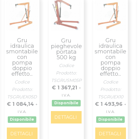
Gru
Gru
Gru
idraulica
idraulica
pieghevole
smontabile
smontabile
portata
con
con
500 kg
pompa
pompa
Codice
doppio
doppio
Prodotto:
effetto...
effetto...
TSGRUSM05P
Codice
Codice
€ 1 367,21
+
Prodotto:
Prodotto:
I.V.A.
TSGRUEX05D
TSGRUEX10
Disponibile
€ 1 084,14
€ 1 493,96
+
+
I.V.A.
I.V.A.
DETTAGLI
Disponibile
Disponibile
DETTAGLI
DETTAGLI