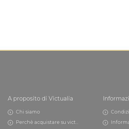
A proposito di Victualia
Informaz
Chi siamo
Condizi
Perchè acquistare su vict...
Informa