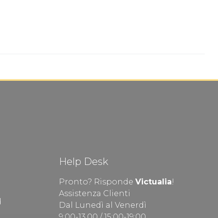
Help Desk
Pronto? Risponde
Victualia
!
Assistenza Clienti
d
Dal Lunedì al Venerdì
9:00-13.00 / 15:00-19:00