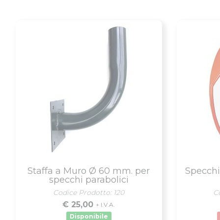
Staffa a Muro Ø 60 mm. per
Specchio
specchi parabolici
Codice Prodotto: 120
C
€ 25,00
+ I.V.A.
Disponibile