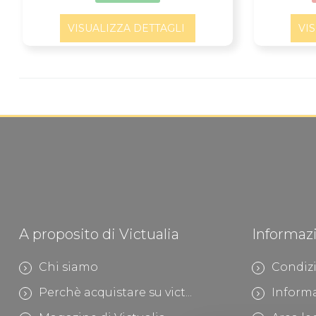
VISUALIZZA DETTAGLI
VI
A proposito di Victualia
Informaz
Chi siamo
Condizi
Perchè acquistare su vict...
Informa