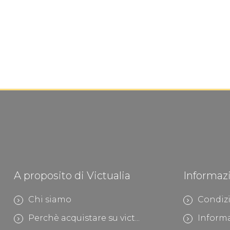
A proposito di Victualia
Informaz
Chi siamo
Condizi
Perchè acquistare su vict...
Informa