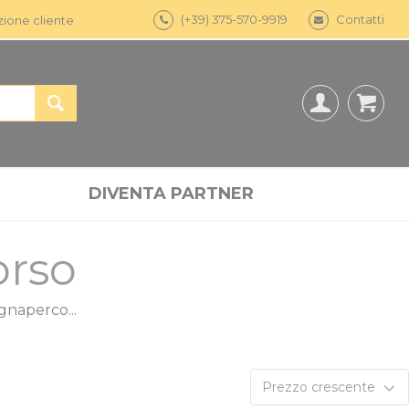
(+39) 375-570-9919
Contatti
zione cliente
DIVENTA PARTNER
orso
gnaperco...
Prezzo crescente