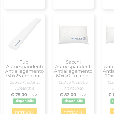
Tubi
Sacchi
Autoespandenti
Autoespandenti
Aut
Antiallagamento
Antiallagamento
Anti
150x25 cm conf...
60x40 cm con...
20x
Codice Prodotto:
Codice Prodotto:
Cod
AQ15025/6
AQ6040/10
€ 75,00
€ 82,00
€ 
+ I.V.A.
+ I.V.A.
Disponibile
Disponibile
DETTAGLI
DETTAGLI