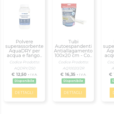
Polvere
Tubi
superassorbente
Autoespandenti
supe
AquaDRY per
Antiallagamento
Aq
acqua e fango...
100x20 cm - Co...
acqu
Codice Prodotto:
Codice Prodotto:
Cod
AQDRY/250
AQ10020/2R
A
€ 12,50
€ 16,35
€ 
+ I.V.A.
+ I.V.A.
Disponibile
Disponibile
DETTAGLI
DETTAGLI