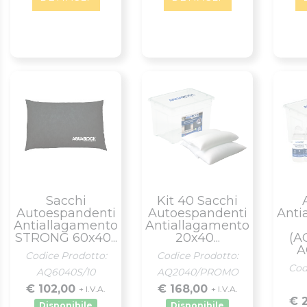
Sacchi
Kit 40 Sacchi
Autoespandenti
Autoespandenti
Anti
Antiallagamento
Antiallagamento
STRONG 60x40...
20x40...
(A
A
Codice Prodotto:
Codice Prodotto:
Cod
AQ6040S/10
AQ2040/PROMO
€ 102,00
€ 168,00
+ I.V.A.
+ I.V.A.
€ 
Disponibile
Disponibile