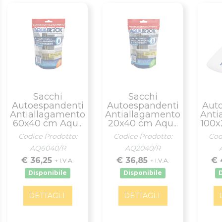
Sacchi
Sacchi
Autoespandenti
Autoespandenti
Aut
Antiallagamento
Antiallagamento
Anti
60x40 cm Aqu...
20x40 cm Aqu...
100x
Codice Prodotto:
Codice Prodotto:
Cod
AQ6040/R
AQ2040/R
€ 36,25
€ 36,85
€ 
+ I.V.A.
+ I.V.A.
Disponibile
Disponibile
DETTAGLI
DETTAGLI