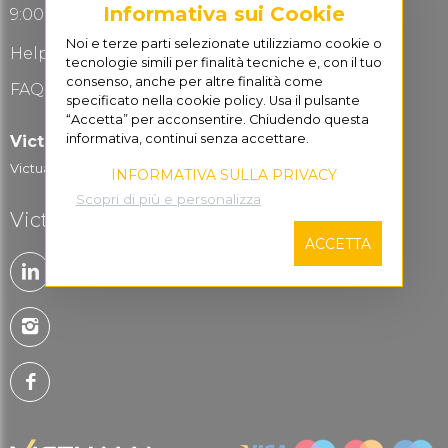
Informativa sui Cookie
9:00-13.00 / 15:00-19:00
Noi e terze parti selezionate utilizziamo cookie o
Help Desk
tecnologie simili per finalità tecniche e, con il tuo
consenso, anche per altre finalità come
FAQ Domande frequenti
specificato nella cookie policy. Usa il pulsante
“Accetta” per acconsentire. Chiudendo questa
informativa, continui senza accettare.
Victualia for Business
Victualia Logistic...
INFORMATIVA SULLA PRIVACY
Scopri di più e personalizza
Victualia è social
ACCETTA