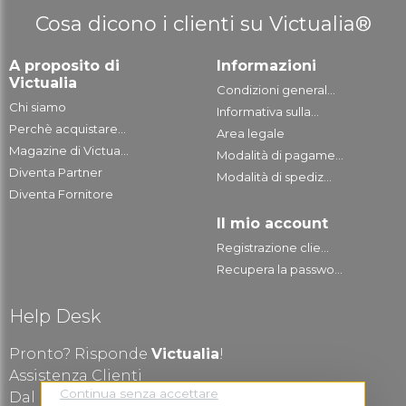
Cosa dicono i clienti su Victualia®
A proposito di
Informazioni
Victualia
Condizioni general...
Chi siamo
Informativa sulla...
Perchè acquistare...
Area legale
Magazine di Victua...
Modalità di pagame...
Diventa Partner
Modalità di spediz...
Diventa Fornitore
Il mio account
Registrazione clie...
Recupera la passwo...
Help Desk
Pronto? Risponde
Victualia
!
Assistenza Clienti
Continua senza accettare
Dal Lunedì al Venerdì