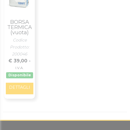
BORSA
TERMICA
(vuota)
Codice
Prodotto:
200046
€ 39,00
+
I.V.A.
Disponibile
DETTAGLI