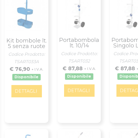
Portabombola
Portabo
Kit bombole lt.
lt. 10/14
Singolo L
5 senza ruote
Codice Prodotto:
Codice Pro
Codice Prodotto:
TSART032
TSART0
TSART033A
€ 87,88
€ 87,88
€ 76,90
+ I.V.A.
+
+ I.V.A.
Disponibile
Disponib
Disponibile
DETTAGLI
DETTAG
DETTAGLI