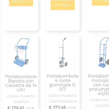
DETTAG
DETTAGLI
DETTAGLI
Portabombola
Portabo
Portabombole
4 ruote
monopo
Biposto con
gommate lt.
con ru
Cassetta da 14
5/7
pneumat
Litri
40/5
Codice Prodotto:
Codice Prodotto:
Codice Pro
TSART032AINOX
TSART014
TSART0
€ 177,45
€ 176,61
+ I.V.A.
+ I.V.A.