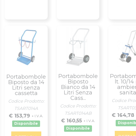
Portabombole
Portabo
Portabombole
Biposto
lt. 10/14
Biposto da 14
Bianco da 14
ambien
Litri senza
Litri Senza
sanita
cassetta
Cass...
Codice Pro
Codice Prodotto:
Codice Prodotto:
TSART0
TSART014A
TSART014AB
€ 164,78
€ 153,79
+ I.V.A.
€ 160,55
+ I.V.A.
Disponib
Disponibile
Disponibile