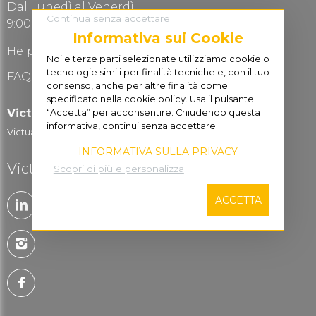
Dal Lunedì al Venerdì
Continua senza accettare
9:00-13.00 / 15:00-19:00
Informativa sui Cookie
Help Desk
Noi e terze parti selezionate utilizziamo cookie o
tecnologie simili per finalità tecniche e, con il tuo
FAQ Domande frequenti
consenso, anche per altre finalità come
specificato nella cookie policy. Usa il pulsante
Victualia for Business
“Accetta” per acconsentire. Chiudendo questa
informativa, continui senza accettare.
Victualia Logistic...
INFORMATIVA SULLA PRIVACY
Victualia è social
Scopri di più e personalizza
ACCETTA