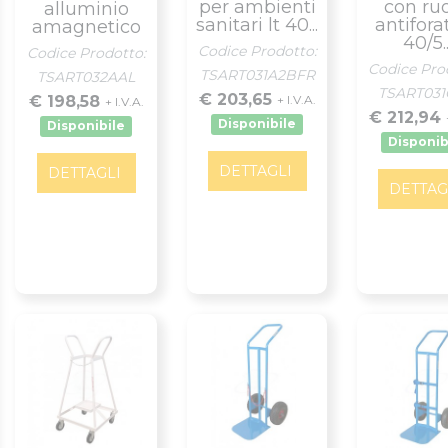
per ambienti
con ru
alluminio
sanitari lt 40...
antifora
amagnetico
40/5..
Codice Prodotto:
Codice Prodotto:
Codice Pro
TSART031A2BFR
TSART032AAL
TSART031
€ 203,65
€ 198,58
+ I.V.A.
+ I.V.A.
€ 212,94
Disponibile
Disponibile
Disponib
DETTAGLI
DETTAGLI
DETTAG