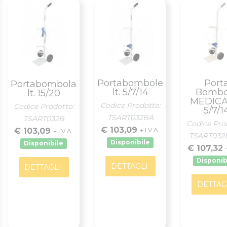
Portabombole
Port
Portabombola
lt. 5/7/14
Bombo
lt. 15/20
MEDICAL
Codice Prodotto:
Codice Prodotto:
5/7/1
TSART032BA
TSART032B
Codice Pro
€ 103,09
€ 103,09
+ I.V.A.
+ I.V.A.
TSART032
Disponibile
Disponibile
€ 107,32
Disponib
DETTAGLI
DETTAGLI
DETTAG