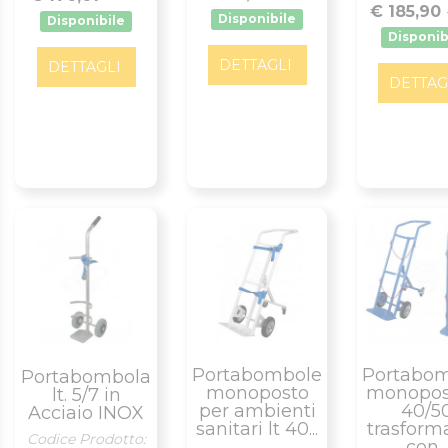
€ 185,90
Disponibile
Disponibile
Disponib
DETTAGLI
DETTAGLI
DETTAG
Portabombole
Portabo
Portabombola
monoposto
monopost
lt. 5/7 in
per ambienti
40/5
Acciaio INOX
sanitari lt 40...
trasform
Codice Prodotto:
con...