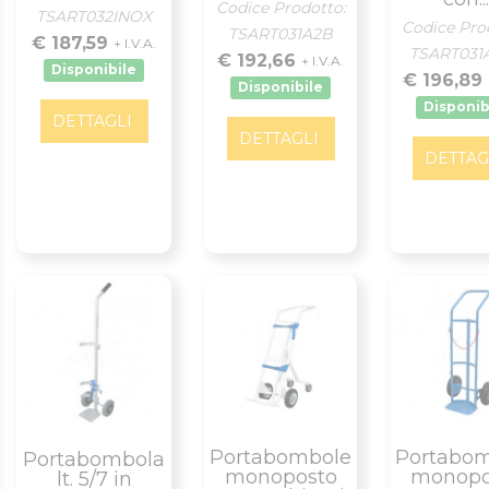
Codice Prodotto:
TSART032INOX
Codice Pro
TSART031A2B
€ 187,59
+ I.V.A.
TSART031
€ 192,66
+ I.V.A.
Disponibile
€ 196,89
Disponibile
Disponib
DETTAGLI
DETTAGLI
DETTAG
Portabombole
Portabo
Portabombola
monoposto
monopo
lt. 5/7 in