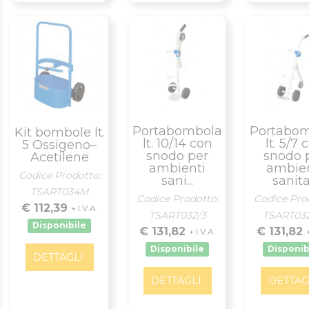
Portabombola
Portabo
Kit bombole lt.
lt. 10/14 con
lt. 5/7 
5 Ossigeno–
snodo per
snodo 
Acetilene
ambienti
ambien
Codice Prodotto:
sani...
sanita.
TSART034M
Codice Prodotto:
Codice Pro
€ 112,39
+ I.V.A.
TSART032/3
TSART03
Disponibile
€ 131,82
€ 131,82
+ I.V.A.
Disponibile
Disponib
DETTAGLI
DETTAGLI
DETTAG