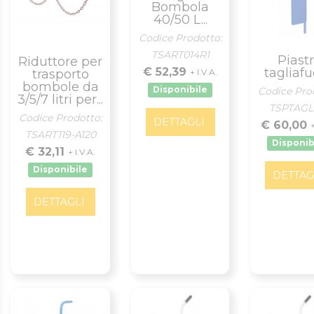
Bombola
40/50 L...
Codice Prodotto:
TSART014R1
Piast
Riduttore per
€ 52,39
tagliaf
+ I.V.A.
trasporto
bombole da
Disponibile
Codice Pro
3/5/7 litri per...
TSPTAGL
Codice Prodotto:
DETTAGLI
€ 60,00
+
TSART119-A120
Disponib
€ 32,11
+ I.V.A.
Disponibile
DETTAG
DETTAGLI