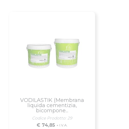
VODILASTIK (Membrana
liquida cementizia,
bicompone...
Codice Prodotto: 29
€ 74,85
+ I.V.A.