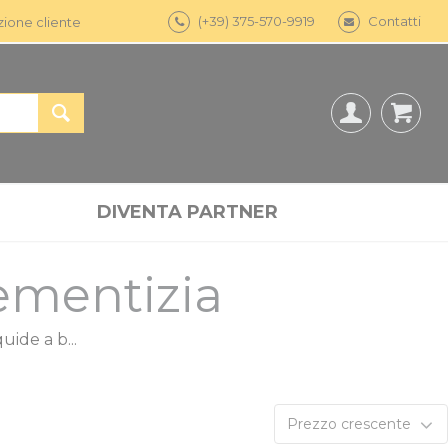
(+39) 375-570-9919
Contatti
zione cliente
DIVENTA PARTNER
ementizia
ide a b...
Prezzo crescente