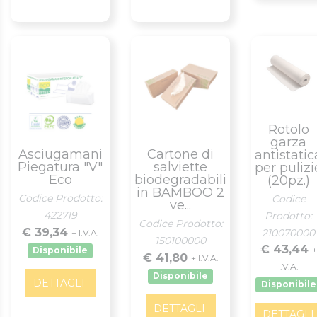
Rotolo
garza
Asciugamani
Cartone di
antistatic
Piegatura "V"
salviette
per pulizi
Eco
biodegradabili
(20pz.)
in BAMBOO 2
Codice Prodotto:
Codice
ve...
422719
Prodotto:
Codice Prodotto:
€ 39,34
210070000
+ I.V.A.
150100000
€ 43,44
+
Disponibile
€ 41,80
+ I.V.A.
I.V.A.
Disponibile
DETTAGLI
Disponibile
DETTAGLI
DETTAGLI