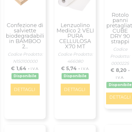
Rotolo
panni
Confezione di
Lenzuolino
pretagliat
salviette
Medico 2 VELI
CUBE
biodegradabili
PURA
DRY 90
in BAMBOO
CELLULOSA
strappi
2...
X70 MT
Codice
Codice Prodotto:
Codice Prodotto:
Prodotto:
N150100000
466080
000022S
€ 1,64
€ 5,74
+ I.V.A.
+ I.V.A.
€ 8,20
+
Disponibile
Disponibile
I.V.A.
Disponibile
DETTAGLI
DETTAGLI
DETTAGLI