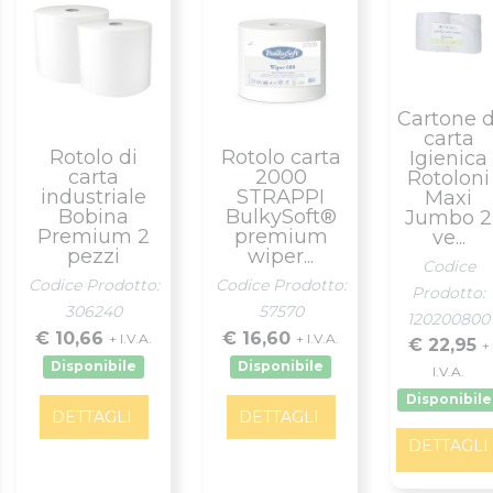
Cartone d
carta
Rotolo di
Rotolo carta
Igienica
carta
2000
Rotoloni
industriale
STRAPPI
Maxi
Bobina
BulkySoft®
Jumbo 2
Premium 2
premium
ve...
pezzi
wiper...
Codice
Codice Prodotto:
Codice Prodotto:
Prodotto:
306240
57570
120200800
€ 10,66
€ 16,60
+ I.V.A.
+ I.V.A.
€ 22,95
+
Disponibile
Disponibile
I.V.A.
Disponibile
DETTAGLI
DETTAGLI
DETTAGLI