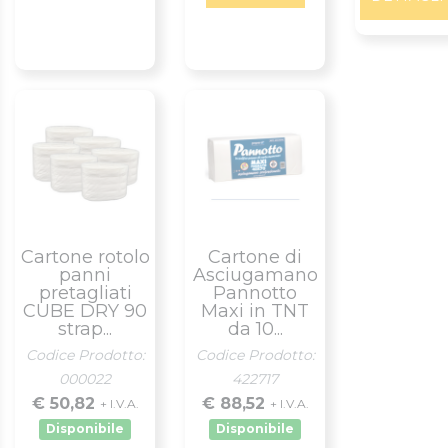
Cartone rotolo
Cartone di
panni
Asciugamano
pretagliati
Pannotto
CUBE DRY 90
Maxi in TNT
strap...
da 10...
Codice Prodotto:
Codice Prodotto:
000022
422717
€ 50,82
€ 88,52
+ I.V.A.
+ I.V.A.
Disponibile
Disponibile