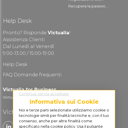
Recupera la passwo...
Help Desk
Pronto? Risponde
Victualia
!
Assistenza Clienti
Dal Lunedì al Venerdì
9:00-13.00 / 15:00-19:00
Help Desk
FAQ Domande frequenti
Victualia for Business
Continua senza accettare
Victualia Logistic...
Informativa sui Cookie
Noi e terze parti selezionate utilizziamo cookie o
Victualia è social
tecnologie simili per finalità tecniche e, con il tuo
consenso, anche per altre finalità come
specificato nella cookie policy. Usa il pulsante