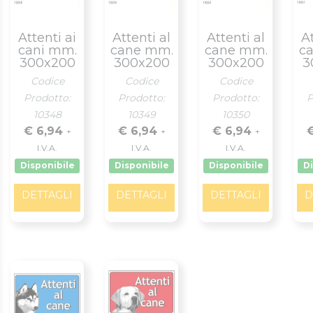
Attenti ai
Attenti al
Attenti al
At
cani mm.
cane mm.
cane mm.
c
300x200
300x200
300x200
3
Codice
Codice
Codice
Prodotto:
Prodotto:
Prodotto:
P
10348
10349
10350
€ 6,94
€ 6,94
€ 6,94
+
+
+
I.V.A.
I.V.A.
I.V.A.
Disponibile
Disponibile
Disponibile
Di
DETTAGLI
DETTAGLI
DETTAGLI
D