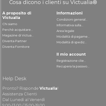
Cosa dicono i clienti su Victualia®
A proposito di
Informazioni
Victualia
Condizioni general...
Chi siamo
Informativa sulla...
Perchè acquistare...
Area legale
Magazine di Victua...
Modalità di pagame...
Diventa Partner
Modalità di spediz...
Diventa Fornitore
Il mio account
Registrazione clie...
Recupera la passwo...
Help Desk
Pronto? Risponde
Victualia
!
Assistenza Clienti
Dal Lunedì al Venerdì
9:00-13.00 / 15:00-19:00