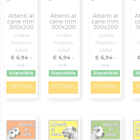
Attenti al
Attenti al
Attenti al
At
cane mm.
cane mm.
cane mm.
c
300x200
300x200
300x200
3
Codice
Codice
Codice
Prodotto:
Prodotto:
Prodotto:
P
10344
10345
10346
€ 6,94
€ 6,94
€ 6,94
+
+
+
I.V.A.
I.V.A.
I.V.A.
Disponibile
Disponibile
Disponibile
Di
DETTAGLI
DETTAGLI
DETTAGLI
D