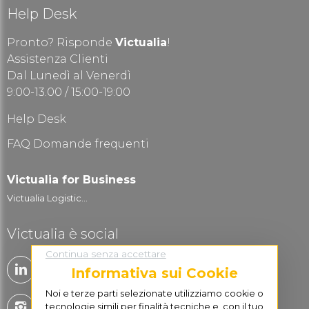
Help Desk
Pronto? Risponde
Victualia
!
Assistenza Clienti
Dal Lunedì al Venerdì
9:00-13.00 / 15:00-19:00
Help Desk
FAQ Domande frequenti
Victualia for Business
Victualia Logistic...
Victualia è social
Continua senza accettare
Informativa sui Cookie
Noi e terze parti selezionate utilizziamo cookie o
tecnologie simili per finalità tecniche e, con il tuo