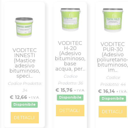
VODITEC
VODITEC
H-20
PUR-30
VODITEC
(Adesivo
(Adesivo
INNESTI
bituminoso,
poliuretano
(Mastice
base
bituminoso,
adesivo
acqua, per...
im...
bituminoso,
speci...
Codice
Codice
Prodotto: 36
Codice Prodotto:
Prodotto: 44
€ 15,76
34
+ I.V.A.
€ 16,14
+ I.V.A.
€ 12,66
+ I.V.A.
Disponibile
Disponibile
Disponibile
DETTAGLI
DETTAGLI
DETTAGLI