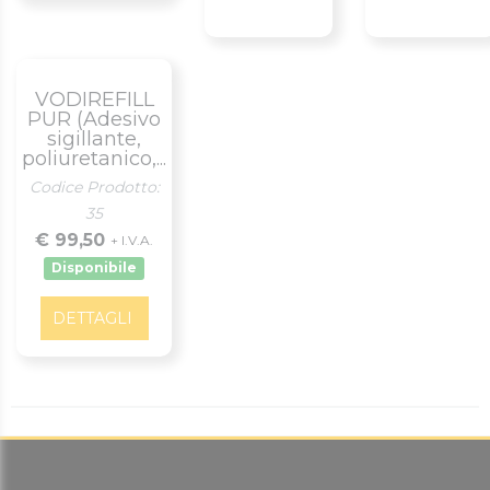
VODIREFILL
PUR (Adesivo
sigillante,
poliuretanico,...
Codice Prodotto:
35
€ 99,50
+ I.V.A.
Disponibile
DETTAGLI