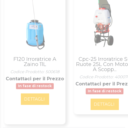
F120 Irroratrice A
Cpc-25 Irroratrice 
Zaino 11L
Ruote 25L Con Moto
A Scopp...
Codice Prodotto: 500618
Codice Prodotto: 40007
Contattaci per il Prezzo
Contattaci per il Pre
In fase di restock
In fase di restock
DETTAGLI
DETTAGLI