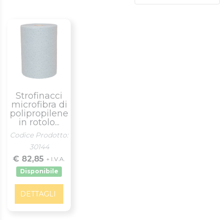
Strofinacci
microfibra di
polipropilene
in rotolo...
Codice Prodotto:
30144
€ 82,85
+ I.V.A.
Disponibile
DETTAGLI