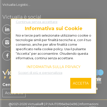
Victualia Logistic...
Victualia è social
Continua senza accettare
Informativa sui Cookie
Noi e terze parti selezionate utilizziamo cookie o
tecnologie simili per finalità tecniche e, con il tuo
consenso, anche per altre finalità come
specificato nella cookie policy. Usa il pulsante
“Accetta” per acconsentire. Chiudendo questa
informativa, continui senza accettare.
INFORMATIVA SULLA PRIVACY
Scopri di più e personalizza
ACCETTA
Centro di Supporto
Pagare in sicurezza
Accedi Ora
@2021-2026 Victualia® | P.IVA IT01964940496 | Informazioni