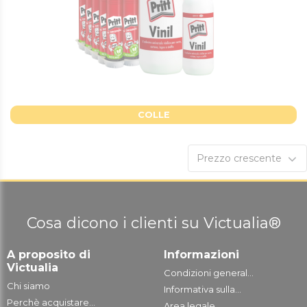
COLLE
Prezzo crescente
Cosa dicono i clienti su Victualia®
A proposito di
Informazioni
Victualia
Condizioni general...
Chi siamo
Informativa sulla...
Perchè acquistare...
Area legale