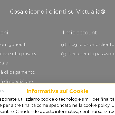
Cosa dicono i clienti su Victualia®
ioni
Il mio account
oni generali
Registrazione cliente
tiva sulla privacy
Recupera la passwor
gale
tà di pagamento
à di spedizione
Informativa sui Cookie
are
è social
ezionate utilizziamo cookie o tecnologie simili per finalità
per altre finalità come specificato nella cookie policy. U
sentire. Chiudendo questa informativa, continui senza ac
Centro di Supporto