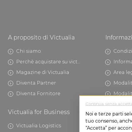
A proposito di Victualia
Informaz
Chi siamo
Condizi
Perchè acquistare su vict...
Informa
Magazine di Victualia
Area le
Diventa Partner
Modali
Diventa Fornitore
Modalit
Continua senza accett
Victualia for Business
Victualia 
Noi e terze parti sel
tuo consenso, anche 
Victualia Logistics
“Accetta” per accon