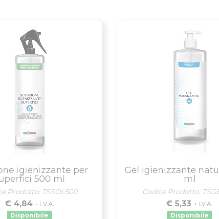
one igienizzante per
Gel igienizzante natu
uperfici 500 ml
ml
ce Prodotto: TSSOL500
Codice Prodotto: TSG
€ 4,84
€ 5,33
+ I.V.A.
+ I.V.A.
Disponibile
Disponibile