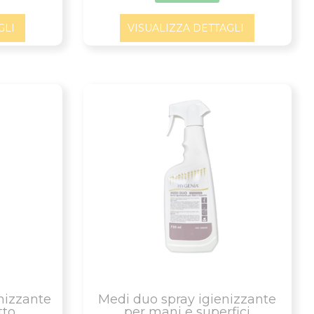
GLI
VISUALIZZA DETTAGLI
enizzante
Medi duo spray igienizzante
o...
per mani e superfici