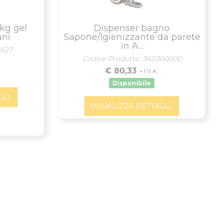
kg gel
Dispenser bagno
ani
Sapone/Igienizzante da parete
in A...
9627
Codice Prodotto: 360300000
€ 80,33
+ I.V.A.
Disponibile
GLI
VISUALIZZA DETTAGLI