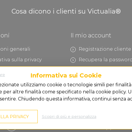
Cosa dicono i clienti su Victualia®
ioni
Il mio account
oni generali
Registrazione cliente
tiva sulla privacy
Recupera la passwor
gale
Informativa sui Cookie
are
tà di pagamento
ezionate utilizziamo cookie o tecnologie simili per finalità
à di spedizione
per altre finalità come specificato nella cookie policy. U
sentire. Chiudendo questa informativa, continui senza ac
è social
LLA PRIVACY
Scopri di più e personalizza
Centro di Supporto