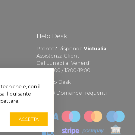
Help Desk
Pronto? Risponde
Victualia
!
Assistenza Clienti
d
Dal Lunedì al Venerdì
9:00-13.00 / 15:00-19:00
Help Desk
 tecniche e, con il
FAQ Domande frequenti
sa il pulsante
cettare.
ACCETTA