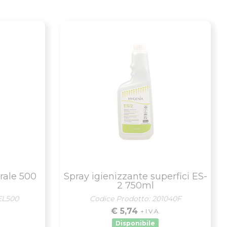
rale 500
Spray igienizzante superfici ES-
2 750ml
EL500
Codice Prodotto: 201040F
€ 5,74
+ I.V.A.
Disponibile