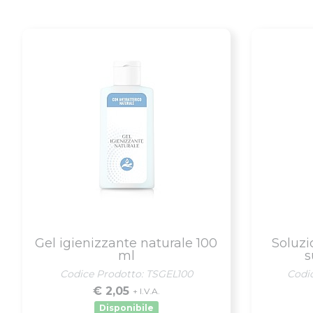
Gel igienizzante naturale 100
Soluzi
ml
s
Codice Prodotto: TSGEL100
Codi
€ 2,05
+ I.V.A.
Disponibile