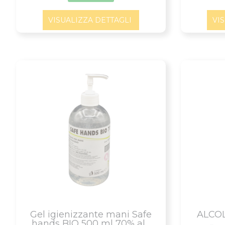
VISUALIZZA DETTAGLI
VI
Gel igienizzante mani Safe
ALCOL
hands BIO 500 ml 70% al...