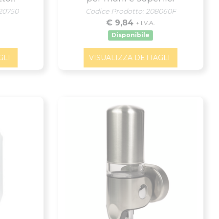
020750
Codice Prodotto: 208060F
€ 9,84
+ I.V.A.
Disponibile
GLI
VISUALIZZA DETTAGLI