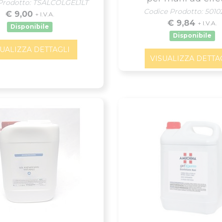
Prodotto: TSALCOLGEL1LT
Codice Prodotto: 501
€ 9,00
+ I.V.A.
€ 9,84
+ I.V.A.
Disponibile
Disponibile
SUALIZZA DETTAGLI
VISUALIZZA DETTA