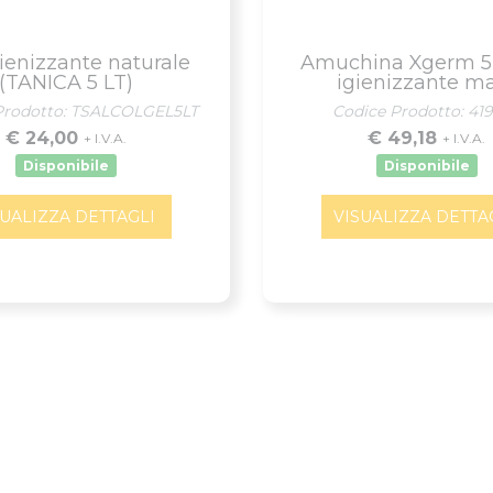
gienizzante naturale
Amuchina Xgerm 5
(TANICA 5 LT)
igienizzante m
Prodotto: TSALCOLGEL5LT
Codice Prodotto: 41
€ 24,00
€ 49,18
+ I.V.A.
+ I.V.A.
Disponibile
Disponibile
SUALIZZA DETTAGLI
VISUALIZZA DETTA