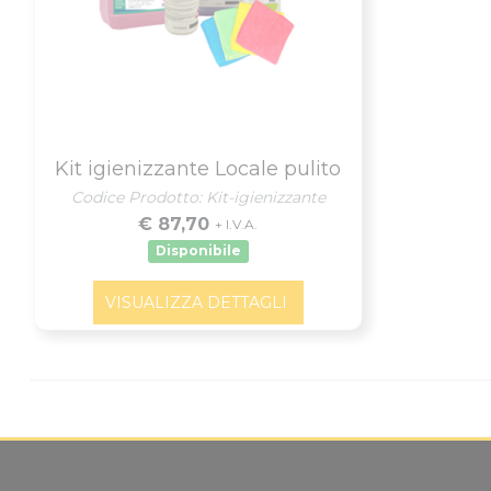
Kit igienizzante Locale pulito
Codice Prodotto: Kit-igienizzante
€ 87,70
+ I.V.A.
Disponibile
VISUALIZZA DETTAGLI