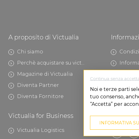
A proposito di Victualia
Informaz
Chi siamo
Condizi
Perchè acquistare su vict...
Informa
Magazine di Victualia
Area le
Continua senza accett
Diventa Partner
Modali
Noi e terze parti sel
Diventa Fornitore
Modalit
tuo consenso, anche 
“Accetta” per accon
Victualia for Business
Victualia 
INFORMATIVA SU
Victualia Logistics