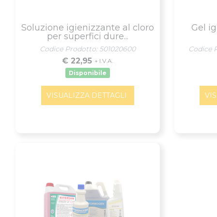
Soluzione igienizzante al cloro
Gel i
per superfici dure...
Codice Prodotto: 501020600
Codice 
€ 22,95
+ I.V.A.
Disponibile
VISUALIZZA DETTAGLI
VI