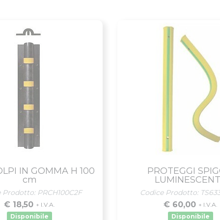
LPI IN GOMMA H 100
PROTEGGI SPIG
cm
LUMINESCEN
e Prodotto: PRCH100C2F
Codice Prodotto: TS633
€ 18,50
€ 60,00
+ I.V.A.
+ I.V.A.
Disponibile
Disponibile