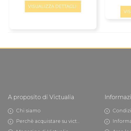
VISUALIZZA DETTAGLI
VI
A proposito di Victualia
Informaz
Chi siamo
Condizi
Perchè acquistare su vict...
Informa