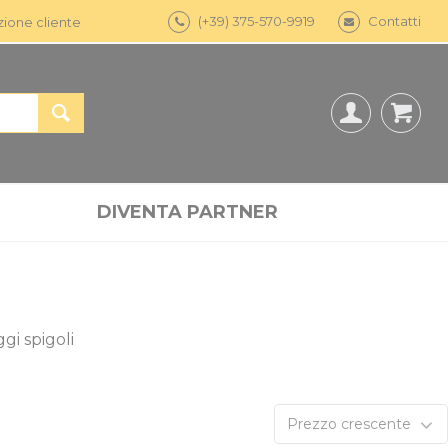
(+39) 375-570-9919
Contatti
zione cliente
DIVENTA PARTNER
gi spigoli
Prezzo crescente