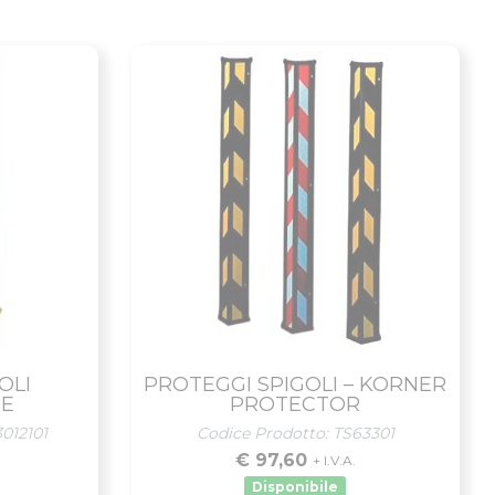
OLI
PROTEGGI SPIGOLI – KORNER
TE
PROTECTOR
012101
Codice Prodotto: TS63301
€ 97,60
+ I.V.A.
Disponibile