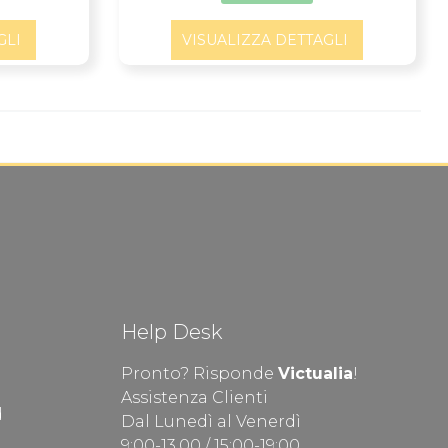
GLI
VISUALIZZA DETTAGLI
Help Desk
Pronto? Risponde
Victualia
!
Assistenza Clienti
d
Dal Lunedì al Venerdì
9:00-13.00 / 15:00-19:00