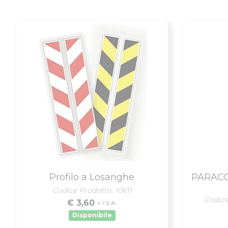
Profilo a Losanghe
PARACO
Codice Prodotto: 10611
Codic
€ 3,60
+ I.V.A.
Disponibile